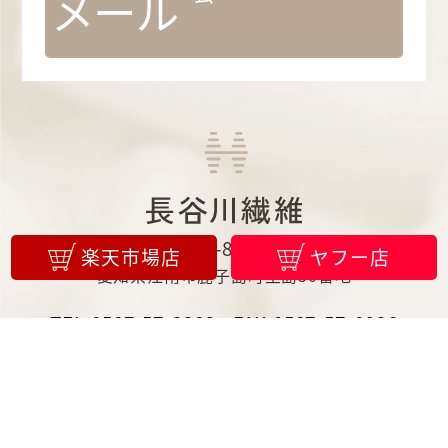
〒483-8008
楽天市場店
ヤフー店
愛知県江南市鹿子島町生島30番地
TEL:0587-57-3382
FAX:0587-57-0936
Copyright © Hasegawa Seni Co.,Ltd.
All Rights Reserved.