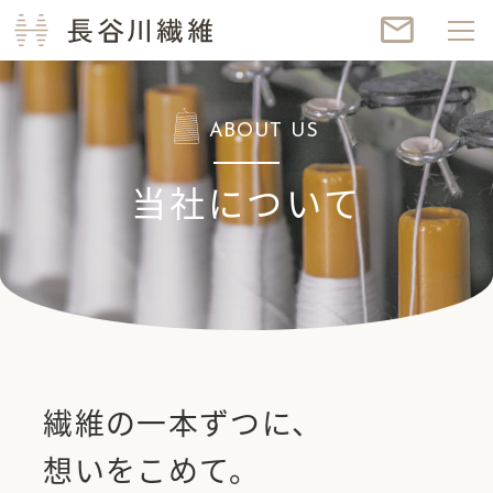
長谷川繊維
mail_outline
ABOUT US
当社について
繊維の一本ずつに、
想いをこめて。