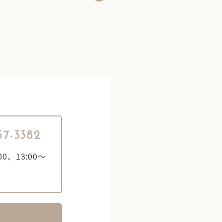
57-3382
0、13:00～